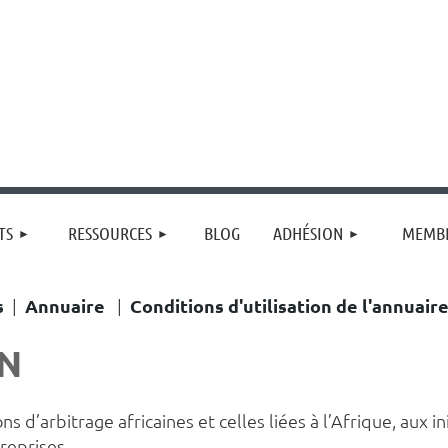
≡
TS
RESSOURCES
BLOG
ADHÉSION
MEMBR
s
|
Annuaire
|
Conditions d'utilisation de l'annuair
ON
s d’arbitrage africaines et celles liées à l’Afrique, aux in
treprises.