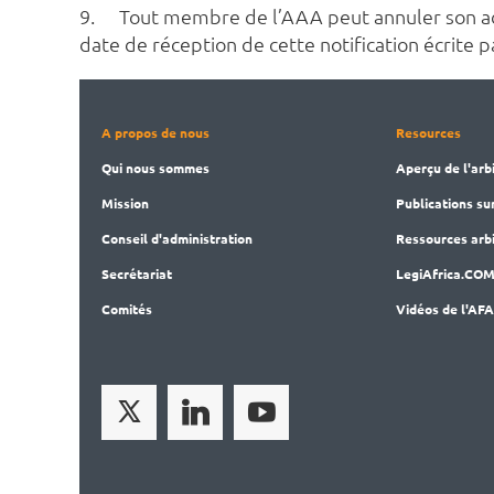
9.
Tout membre de l’AAA peut annuler son adhés
date de réception de cette notification écrite 
A propos de nous
Resources
Qui nous sommes
Aperçu de l'arb
Mission
Publications
su
Conseil d'administration
Ressources arbi
Secrét
ariat
LegiAf
rica.CO
Comités
Vidéos de l'AF