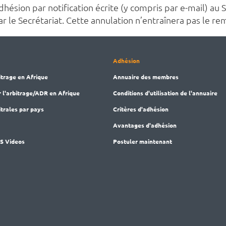
ion par notification écrite (y compris par e-mail) au Se
par le Secrétariat. Cette annulation n’entraînera pas le 
Adhésion
itrage en Afrique
Annuaire des membres
r l'arbitrage/ADR en Afrique
Conditions d'utilisation de l'annuaire
trales par pays
Critères d'adhésion
M
Avantages d'adhésion
AS Videos
Postuler maintenant